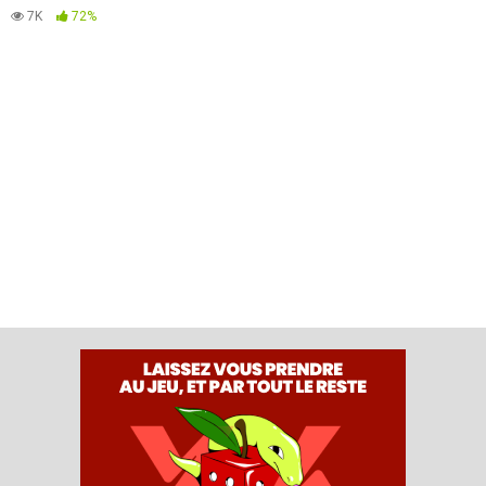
7K
72%