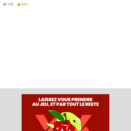
19K
88%