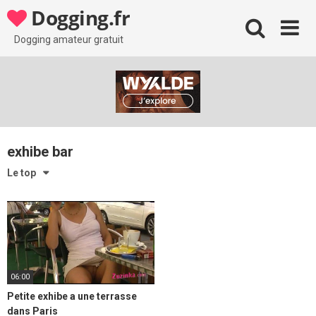
Skip
Dogging.fr
to
content
Dogging amateur gratuit
exhibe bar
Le top
06:00
Petite exhibe a une terrasse
dans Paris