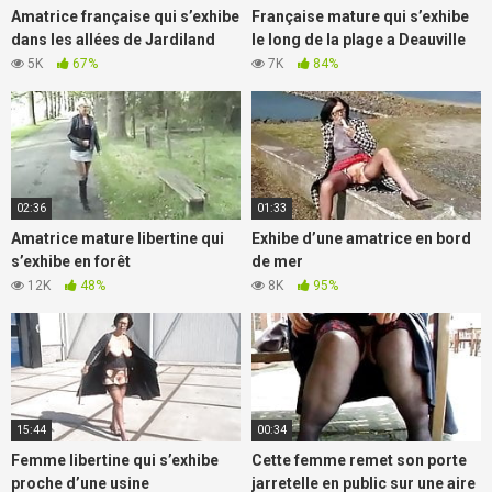
Amatrice française qui s’exhibe
Française mature qui s’exhibe
dans les allées de Jardiland
le long de la plage a Deauville
5K
67%
7K
84%
02:36
01:33
Amatrice mature libertine qui
Exhibe d’une amatrice en bord
s’exhibe en forêt
de mer
12K
48%
8K
95%
15:44
00:34
Femme libertine qui s’exhibe
Cette femme remet son porte
proche d’une usine
jarretelle en public sur une aire