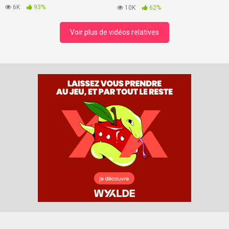
de repos
6K
93%
10K
62%
Voir plus de vidéos relatives