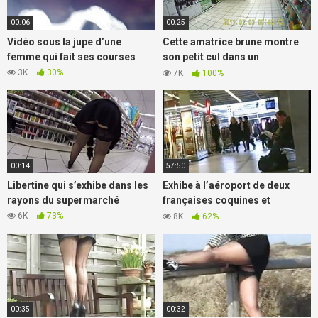
00:06
00:25
Vidéo sous la jupe d’une
Cette amatrice brune montre
femme qui fait ses courses
son petit cul dans un
supermarché
3K
30%
7K
100%
00:14
57:50
Libertine qui s’exhibe dans les
Exhibe à l’aéroport de deux
rayons du supermarché
françaises coquines et
libertines
6K
73%
8K
62%
00:35
00:32